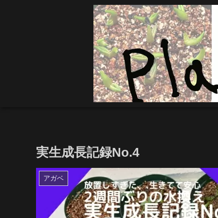
実生成長記録No.4
アガベ