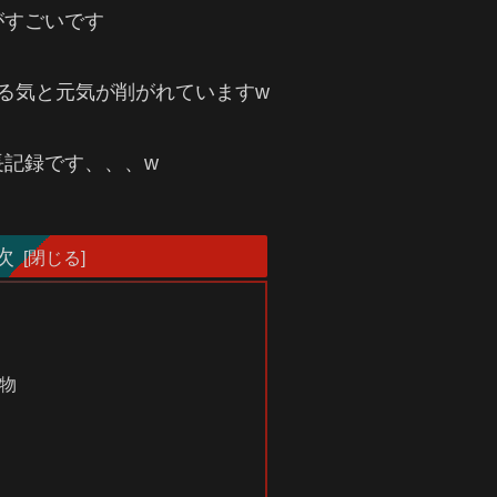
がすごいです
る気と元気が削がれていますw
長記録です、、、w
次
物