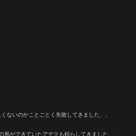
！
良くないのかことごとく失敗してきました、、
栽の形ができていたアデクも枯らしてきました、、