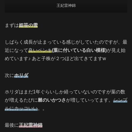
王妃雷神錦
まずは
姫笹の雪
しばらく成長が止まっている感じがしていたのですが、最
近になって
良いペンキ
(葉に付いている白い模様)
が見え始
めています♪ あと子株が２つほど出てきてますw
次に
ホリダ
ホリダはまだ1年ぐらいしか経っていないのですが葉の数
が増えるたびに
棘のいかつさ
が増していってます。
シンプ
ルにカッコいい
。。
最後に
王妃雷神錦