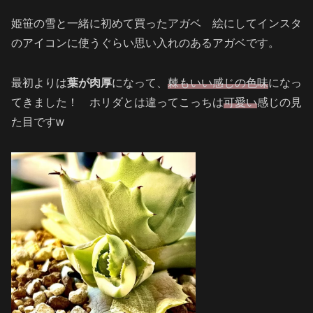
姫笹の雪と一緒に初めて買ったアガベ 絵にしてインスタ
のアイコンに使うぐらい思い入れのあるアガベです。
最初よりは
葉が肉厚
になって、
棘もいい感じの色味
になっ
てきました！ ホリダとは違ってこっちは
可愛い
感じの見
た目ですw