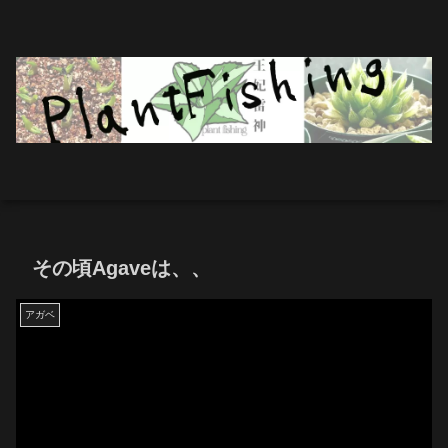
その頃Agaveは、、
アガベ