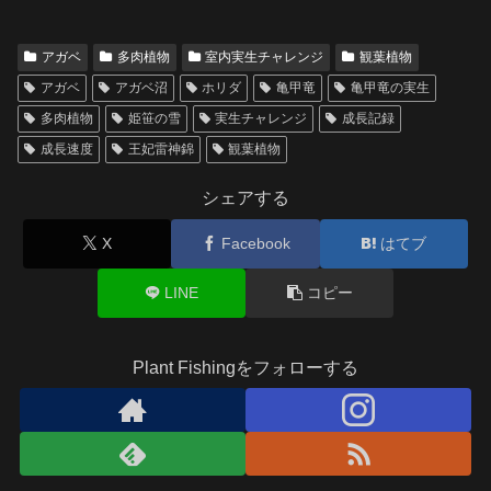
アガベ
多肉植物
室内実生チャレンジ
観葉植物
アガベ
アガベ沼
ホリダ
亀甲竜
亀甲竜の実生
多肉植物
姫笹の雪
実生チャレンジ
成長記録
成長速度
王妃雷神錦
観葉植物
シェアする
X
Facebook
はてブ
LINE
コピー
Plant Fishingをフォローする