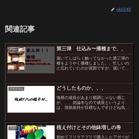
nk0248
関連記事
第三弾 仕込み〜播種まで、、
アガベ
届いてしばらく触ってなかった第三弾の
種をようやく播種しました。。忙しいの
と忘れていたのが原因ですが、届いてす
ぐに播種したものと比べて発芽率とかに
関わってくるのかの実験も兼ねることに
しました笑仕込み仕込みと言ってもそん
どうしたものか、、、
なに手順はないのですが、...
アデニウム
塊根の成長があまり順調じゃない感じ
が、、、勿論冬なので成長というより
は、現状維持が目標なんですけどね気温
的にも室内管理で昼夜の温度差が10℃も
無いので休眠する様子もなかったのです
が一応水やりの頻度は減らして様子を見
植え付けとその他鉢増しの巻
ていました。ブルセラ・ファ...
アガベ
初めてフリマアプリで購入したアガベが