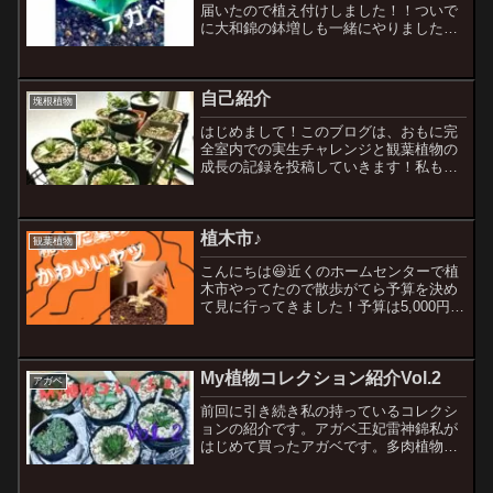
届いたので植え付けしました！！ついで
に大和錦の鉢増しも一緒にやりました
wNewアガベアガベ・イシスメンシス縞
斑今後の参考にしようかと色々見ていた
ところ、この株が目に止まり購入しまし
自己紹介
た。植木市でもあまり見か...
塊根植物
はじめまして！このブログは、おもに完
全室内での実生チャレンジと観葉植物の
成長の記録を投稿していきます！私も初
心者なので経験してわかったことや、気
をつけた方がいいこと等も書いていきた
いと思います。これから観葉植物を育て
植木市♪
たいなーとか興味が出てき...
観葉植物
こんにちは😃近くのホームセンターで植
木市やってたので散歩がてら予算を決め
て見に行ってきました！予算は5,000円、
アガベと塊根狙い！色んな店舗が出店し
ていたんですが、最終的に目をつけたの
は、アガベ プミラドルステニア ラブ
My植物コレクション紹介Vol.2
ラニーユーフォルビ...
アガベ
前回に引き続き私の持っているコレクシ
ョンの紹介です。アガベ王妃雷神錦私が
はじめて買ったアガベです。多肉植物を
集め始めてから、アガベの存在を知り何
か一つでもいいから欲しいと思っていた