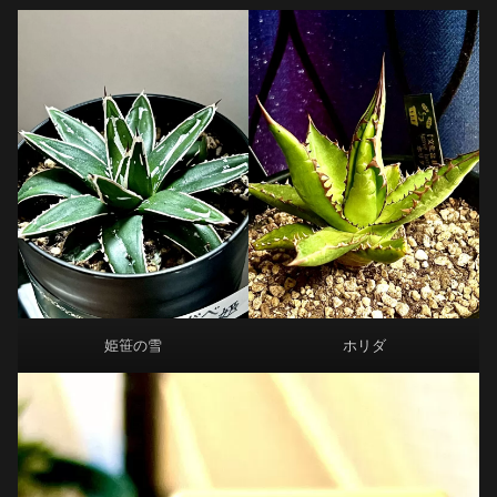
姫笹の雪
ホリダ