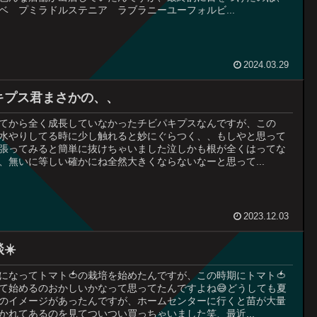
ベ プミラドルステニア ラブラニーユーフォルビ...
2024.03.29
キプス君まさかの、、
てから全く成長していなかったチビパキプスなんですが、この
水やりしてる時に少し触れると妙にぐらつく、、もしやと思って
張ってみると簡単に抜けちゃいました泣しかも根が全くはってな
、無いに等しい確かにね全然大きくならないなーと思って...
2023.12.03
☀️
になってトマト🍅の栽培を始めたんですが、この時期にトマト🍅
て始めるのおかしいかなって思ってたんですよね😅どうしても夏
のイメージがあったんですが、ホームセンターに行くと苗が大量
かれてあるのを見てついつい買っちゃいました笑、最近...