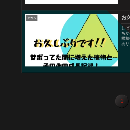
お
アガベ
しば
ちが
根植
あり
1