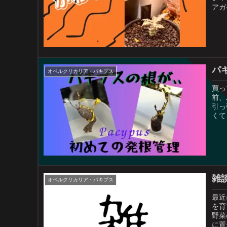
アガ
パ
オペルクリカリア・パキプス
買っ
前、
引っ
くて
雑談
オペルクリカリア・パキプス
最近
を育
野菜
に置