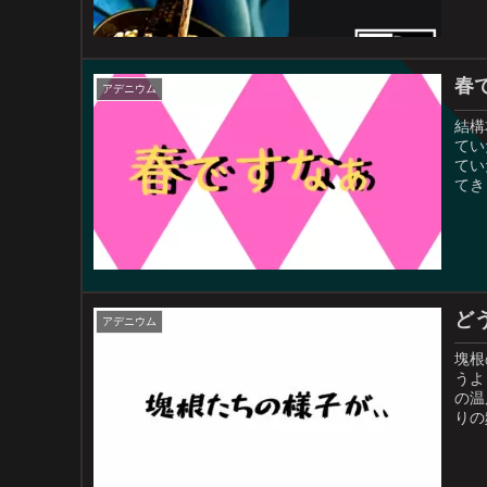
春
アデニウム
結構
てい
てい
てき
ど
アデニウム
塊根
うよ
の温
りの