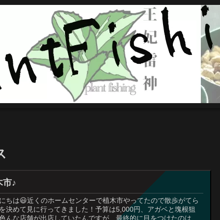
ス
木市♪
にちは😃近くのホームセンターで植木市やってたので散歩がてら
を決めて見に行ってきました！予算は5,000円、アガベと塊根狙
色んな店舗が出店していたんですが、最終的に目をつけたのは、