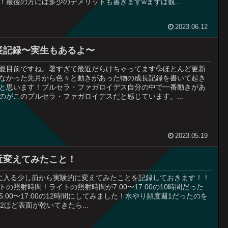
！最後の方には多少のデメリットも書きますwまずは観...
2023.06.12
長記録〜実生もあるよ〜
夏目前ですね。暑すぎて最近だらけちゃってます💦ほとんど更新
なかった先月から色々と動きがあった物の成長記録を書いて起き
と思います！ブルセラ・ファガロイデス自分の中で一番動きがあ
のがこのブルセラ・ファガロイデスだと感じています。...
2023.05.19
近変えてみたこと！
に入る少し前から実験的に変えてみたことを記録しておきます！！
トの照射時間！ライトの照射時間が7:00〜17:00の10時間だった
5:00〜17:00の12時間にしてみました！水やり頻度週1だったのを
~2ほど表面が乾いてきたら...