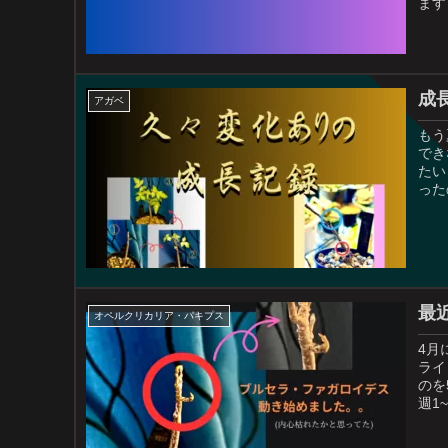
ます
成
アガベ
もう
でき
たい
った
最
オペルクリカリア・パキプス
4月
ライ
のを
週1