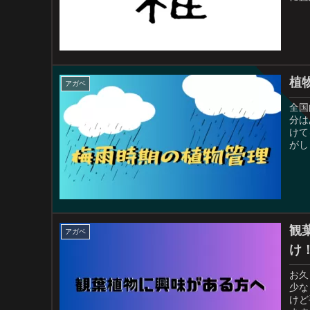
植
アガベ
全国
分は
けて
がし
観
アガベ
け
お久
少な
けど