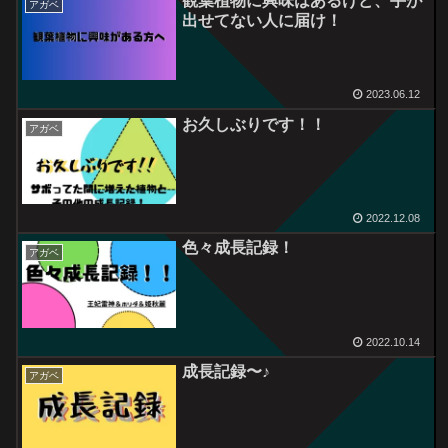
観葉植物に興味はあるけど、手が
アガベ
出せてない人に届け！
2023.06.12
お久しぶりです！！
アガベ
2022.12.08
色々成長記録！
アガベ
2022.10.14
成長記録〜♪
アガベ